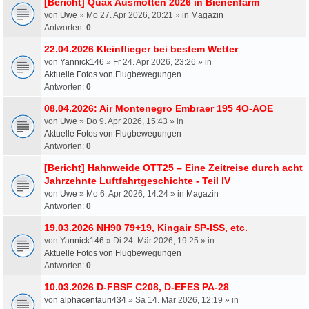
[Bericht] Quax Ausmotten 2026 in Bienenfarm
von
Uwe
» Mo 27. Apr 2026, 20:21 » in
Magazin
Antworten:
0
22.04.2026 Kleinflieger bei bestem Wetter
von
Yannick146
» Fr 24. Apr 2026, 23:26 » in
Aktuelle Fotos von Flugbewegungen
Antworten:
0
08.04.2026: Air Montenegro Embraer 195 4O-AOE
von
Uwe
» Do 9. Apr 2026, 15:43 » in
Aktuelle Fotos von Flugbewegungen
Antworten:
0
[Bericht] Hahnweide OTT25 – Eine Zeitreise durch acht
Jahrzehnte Luftfahrtgeschichte - Teil IV
von
Uwe
» Mo 6. Apr 2026, 14:24 » in
Magazin
Antworten:
0
19.03.2026 NH90 79+19, Kingair SP-ISS, etc.
von
Yannick146
» Di 24. Mär 2026, 19:25 » in
Aktuelle Fotos von Flugbewegungen
Antworten:
0
10.03.2026 D-FBSF C208, D-EFES PA-28
von
alphacentauri434
» Sa 14. Mär 2026, 12:19 » in