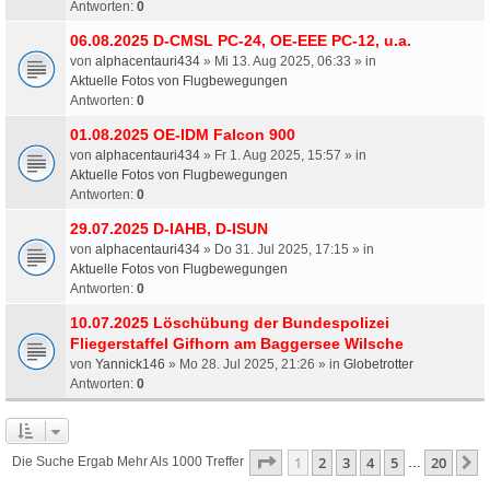
Antworten:
0
06.08.2025 D-CMSL PC-24, OE-EEE PC-12, u.a.
von
alphacentauri434
» Mi 13. Aug 2025, 06:33 » in
Aktuelle Fotos von Flugbewegungen
Antworten:
0
01.08.2025 OE-IDM Falcon 900
von
alphacentauri434
» Fr 1. Aug 2025, 15:57 » in
Aktuelle Fotos von Flugbewegungen
Antworten:
0
29.07.2025 D-IAHB, D-ISUN
von
alphacentauri434
» Do 31. Jul 2025, 17:15 » in
Aktuelle Fotos von Flugbewegungen
Antworten:
0
10.07.2025 Löschübung der Bundespolizei
Fliegerstaffel Gifhorn am Baggersee Wilsche
von
Yannick146
» Mo 28. Jul 2025, 21:26 » in
Globetrotter
Antworten:
0
Seite
1
Von
20
1
2
3
4
5
20
N
Die Suche Ergab Mehr Als 1000 Treffer
…